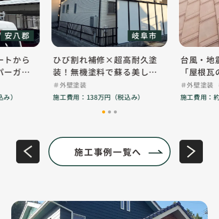
岐阜市
ひび割れ補修×超高耐久塗
台風・地震対策も安心
装！無機塗料で蘇る美しい
「屋根瓦のズレ」を徹
ツヤと長寿命な外壁
強。外観は風合いを活
外壁塗装
外壁塗装
屋根修理
高耐久クリヤー塗装
施工費用：138万円（税込み）
施工費用：約150万（税込み
施工事例一覧へ